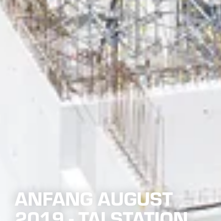
ANFANG AUGUST
2019 - TALSTATION
VERFASSER
KATEGORIE
VERÖFFENTLICHT AM
Thomas K.
Sesselbahn Velilleck F1
12. Aug 2019