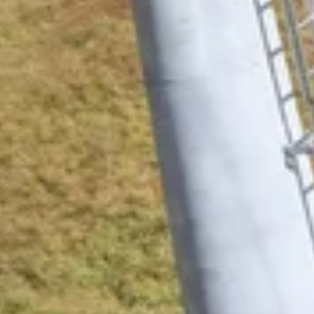
AUGUST/SEPTEMBE
R - STRECKE
VERFASSER
KATEGORIE
VERÖFFENTLICHT AM
Thomas K.
Sesselbahn Gampen E4
13. Sep 2018