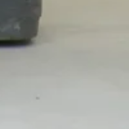
SESSELZUSAMMEN
BAU
VELILLECKBAHN F1
VERFASSER
KATEGORIE
VERÖFFENTLICHT AM
Thomas K.
Sesselbahn Velilleck F1
09. Oct 2019