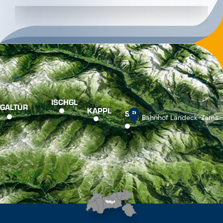
ISCHGL
GALTÜR
KAPPL
SEE
Bahnhof Landeck-Zams