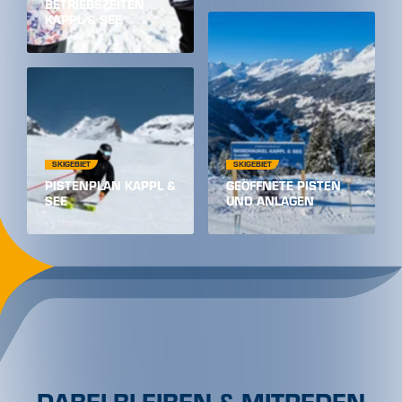
BETRIEBSZEITEN
KAPPL & SEE
SKIGEBIET
SKIGEBIET
PISTENPLAN KAPPL &
GEÖFFNETE PISTEN
SEE
UND ANLAGEN