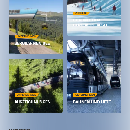
ZEITREISE
CHRONIK DER
BERGBAHNEN SEE
UNTERNEHMEN
BERGBAHNEN SEE
UNTERNEHMEN
UNTERNEHMEN
AUSZEICHNUNGEN
BAHNEN UND LIFTE