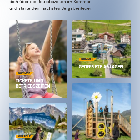
dich über die Betriebszeiten im Sommer
und starte dein nächstes Bergabenteuer!
SOMMER
GEÖFFNETE ANLAGEN
SOMMER
TICKETS UND
BETRIEBSZEITEN
VORTEILE