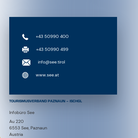
+43 50990 400
+43 50990 499
info@see.tirol
www.see.at
TOURISMUSVERBAND PAZNAUN – ISCHGL
Infobüro See
Au 220
6553 See, Paznaun
Austria