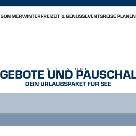
SOMMER
WINTER
FREIZEIT & GENUSS
EVENTS
REISE PLANEN
GEBOTE UND PAUSCHA
ALL IN ONE
DEIN URLAUBSPAKET FÜR SEE