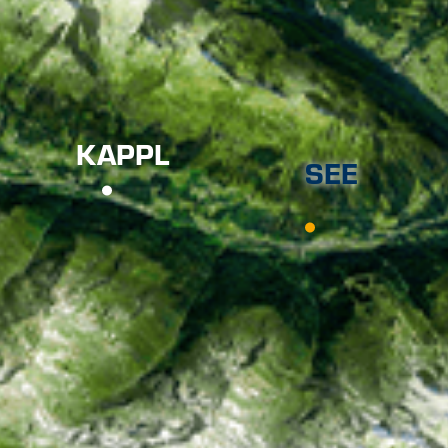
KAPPL
SEE