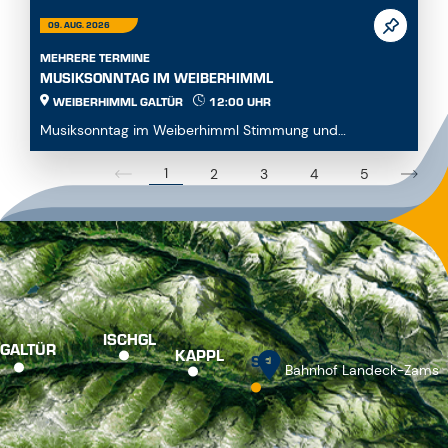
MEHRERE TERMINE
MUSIKSONNTAG IM WEIBERHIMML
WEIBERHIMML GALTÜR
12:00 UHR
Musiksonntag im Weiberhimml Stimmung und
Unterhaltung mit verschiedenen Musikgruppen. Beginn:
12:00...
1
2
3
4
5
ISCHGL
GALTÜR
KAPPL
SEE
Bahnhof Landeck-Zams