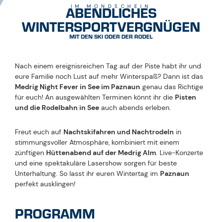
19:30 Uhr: erste
Bergfahrt mit der
Medrigjochbahn
Nachtrodeln
bis
22:45 Uhr (nur bei
entsprechender
Schneelage)
durchgehender
Nachtskilauf
bis
22:00 Uhr
20:30 Uhr bis ca.
22:00 Uhr: Live Konzert
auf der Medrig Alm
Bühne
ca. 22:15 Uhr: Lasershow
am Geigerhang
23:00 Uhr: letzte
Talfahrt
Das
Panoramarestaurant