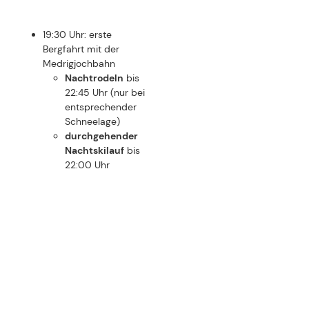
Medrig Alm hat
geöffnet.
FAST FACTS
TERMINE UND ACTS
Mittwoch, 11. Februar 2026 - Zunder
Mittwoch, 18. Februar 2026 - Loisach Marci
(Alphorntechno)
Mittwoch, 25. Februar 2026 - Zwirn
Mittwoch, 4. März 2026 - Marc Pircher & DJ Alex