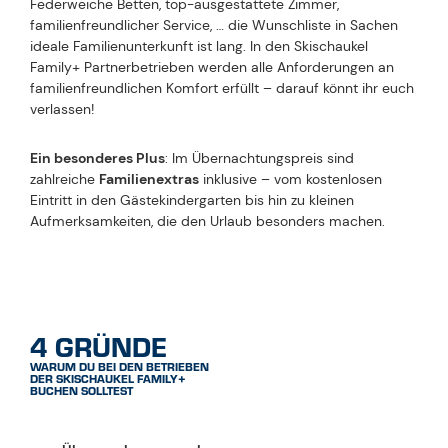
Schnupperstunde am
Donnerstag
– gültig für
Kinder von 3 bis 5
Jahren (Buchung im
jeweiligen Skischulbüro
am Vortag).
*
nur in Verbindung mit dem
Besitz eines gültigen
Skipasses oder Ticketkaufes
an der Kassa.
WEIL GEMEINSAME