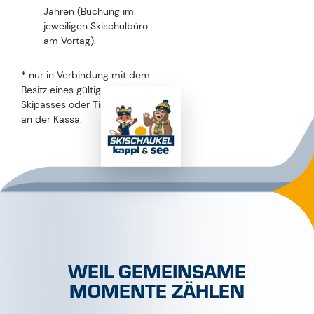
HOTEL, FERIENWOHNUNG ODER
PENSION
EINFACH NACH DEN SKISCHAUKEL FAMILY+ PARTNER IN KAPPL &
SEE FILTERN UND DIE PERFEKTE UNTERKUNFT FÜR DEN
FAMILIENURLAUB IN KAPPL & SEE FINDEN!
JETZT BUCHEN!
ISCHGL
GALTÜR
KAPPL
SEE
Bahnhof Landeck-Zams