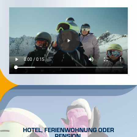
Wechsle zu Deutsch
Wechsle zu Englisch
SERVICE & KONTAKT
+43 50990 400
info@see.tirol
NEWSLETTER
PRESSE
TOURISMUSINFORMATION
PROSPEKTE
KONTAKT
JOBS