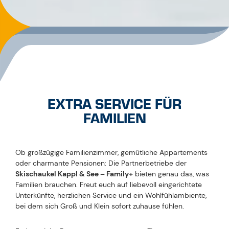
Überraschungsgesche
nk für Kinder zwischen
2 und 14 Jahren!
Der
Spaß beginnt schon mit
den Goodies - erhältlich
im Infobüro Kappl und
See.
*Öffnungszeiten
beachten!
Gratisbetreuung im
Gästekindergarten
-
So haben auch die
Großen Zeit für sich.
Gratis Skiticket am
Anreisetag
– Gültig ab
14:30 Uhr, erhältlich an
den Seilbahnkassen in
Kappl und See.
*
Skikurs