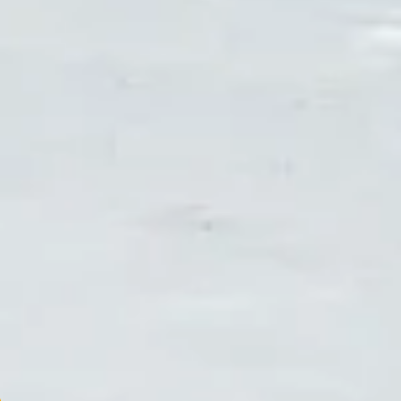
bei dem sich Groß und Klein sofort zuhause fühlen.
Federweiche Betten, top-ausgestattete Zimmer,
familienfreundlicher Service, … die Wunschliste in Sachen
ideale Familienunterkunft ist lang. In den Skischaukel
Family+ Partnerbetrieben werden alle Anforderungen an
familienfreundlichen Komfort erfüllt – darauf könnt ihr euch
verlassen!
Ein besonderes Plus
: Im Übernachtungspreis sind
zahlreiche
Familienextras
inklusive – vom kostenlosen
Eintritt in den Gästekindergarten bis hin zu kleinen
Aufmerksamkeiten, die den Urlaub besonders machen.
4 GRÜNDE
WARUM DU BEI DEN BETRIEBEN
DER SKISCHAUKEL FAMILY+
BUCHEN SOLLTEST