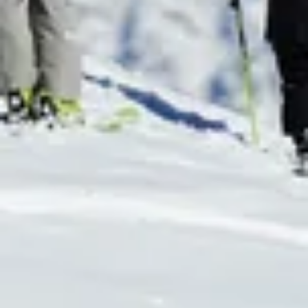
EXTRA SERVICE FÜR
FAMILIEN
Ob großzügige Familienzimmer, gemütliche Appartements
oder charmante Pensionen: Die Partnerbetriebe der
Skischaukel Kappl & See – Family+
bieten genau das, was
Familien brauchen. Freut euch auf liebevoll eingerichtete
Unterkünfte, herzlichen Service und ein Wohlfühlambiente,