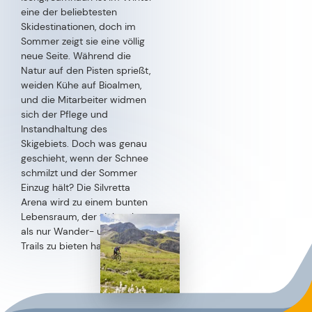
Silvrettaseilbahn AG um die Säuberung der Pisten und
Seilbahntrassen. Zigarettenkippen, Verpackungen und
anderer Müll werden von Hand aufgesammelt – ein
essenzieller Beitrag, um die Natur sauber und intakt zu
halten.
NACHHALTIGE PFLEGE UND ARTENVIELFALT
Wenn die Silvretta Arena in der Sommerpause ist, stehen
umfangreiche Mäh- und Mulcharbeiten an. Die gezielte
Pflege der Pistenflächen durch Mähen und Mulchen fördert
die natürliche Artenzusammensetzung der Vegetation und
hilft, einen vielfältigen Pflanzenbestand zu schaffen. Diese
Maßnahmen stärken die Artenvielfalt und machen die
Pisten im Sommer zu blühenden Weideflächen, die den
Erholungswert der Region steigern und für die Tierwelt eine
nachhaltige Nutzung sichern. Um das Pflanzenwachstum zu
fördern und die Bodenqualität zu erhalten, setzen die
Mitarbeiter der Silvretta Arena auf natürliche Methoden.
Jährlich werden rund 300 Tonnen Mist aus regionalen
Höfen für die Düngung der Pisten und Almen verwendet.
Zusätzlich trägt die jährliche Pflanzung neuer Bäume zur