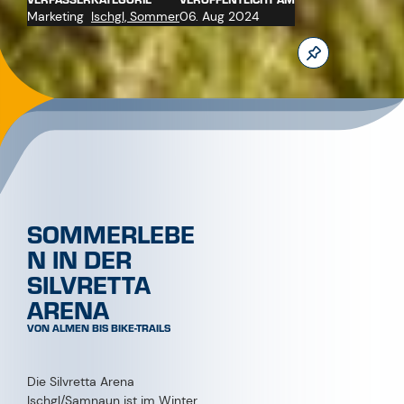
Lebensraum, der viel mehr
als nur Wander- und Bike-
Trails zu bieten hat.
SOMMER IN DER SILVRETTA
ARENA ISCHGL/SAMNAUN
SAUBERKEIT ALS TEIL DES NATURSCHUTZES
Ein wichtiger Aspekt der Sommerarbeit ist die gründliche
Reinigung der Skigebietsflächen. Nach dem Ende der
Skisaison kümmern sich die Mitarbeiter der