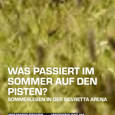
SILVRETTA
ARENA
VON ALMEN BIS BIKE-TRAILS
Die Silvretta Arena
Ischgl/Samnaun ist im Winter
eine der beliebtesten
Skidestinationen, doch im
Sommer zeigt sie eine völlig
neue Seite. Während die
Natur auf den Pisten sprießt,
weiden Kühe auf Bioalmen,
und die Mitarbeiter widmen
sich der Pflege und
Instandhaltung des
Skigebiets. Doch was genau
geschieht, wenn der Schnee
schmilzt und der Sommer
Einzug hält? Die Silvretta
Arena wird zu einem bunten