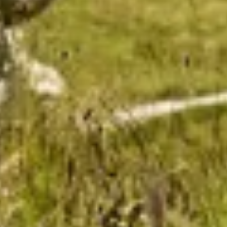
SOMMER AUF DEN
PISTEN?
SOMMERLEBEN IN DER SILVRETTA ARENA
VERFASSER
KATEGORIE
VERÖFFENTLICHT AM
Marketing
Ischgl, Sommer
06. Aug 2024
SOMMERLEBE
N IN DER