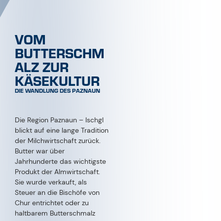
Der Wandel begann mit
Pionieren wie Hermann
Huber aus Galtür. Er
modernisierte die
Käseherstellung, indem er
Hygienestandards einführte
und mit Markus Knoll von der
Dorfsennerei See
zusammenarbeitete. Doch
die Erfolgsgeschichte des
Paznauner Käses geht weit
über diese beiden hinaus.
Heute sind es vor allem die
vielen Sennereien und Hütten
der Region, die mit ihrer
Expertise für die
herausragende Qualität der
Produkte sorgen. Ob Galtür,
Ischgl, Kappl oder See – von
den Almen bis in die