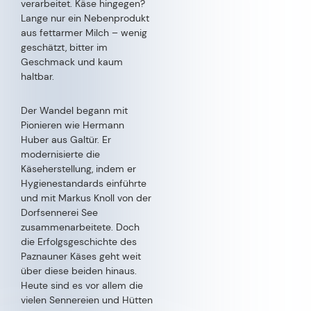
Talbetriebe entsteht hier
Käse, der zu den besten der
Alpen zählt.
Die jährlich stattfindende
Almkäseolympiade in Galtür
hat maßgeblich zur
Qualitätssicherung
beigetragen und die
Käsemacher der Region
motiviert. Heute gilt das
Paznaun als eine
Genussregion, in der
Almkäse, Bergkäse und
Weichkäse auf höchstem
Niveau hergestellt werden.