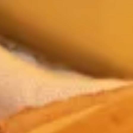
VON BUTTER ZU KÄSEGENUSS
VERFASS
KATEGORIE
VERÖFFENTLICHT
ER
AM
Galtür, Ischgl, Kappl, See, Winter,
Team
17. Sep 2024
Sommer
TVB
VOM
BUTTERSCHM