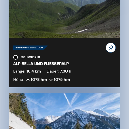
WANDER & BERGTOUR
SCHWIERIG
ALP BELLA UND FLIESSERALP
Länge:
16.4 km
Dauer:
7:30 h
Höhe:
1078 hm
1075 hm