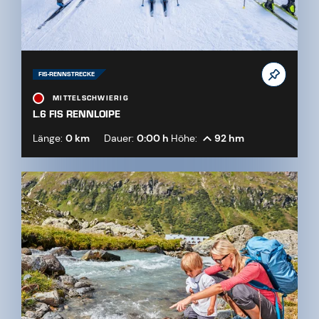
FIS-RENNSTRECKE
MITTELSCHWIERIG
L.6 FIS RENNLOIPE
Länge:
0 km
Dauer:
0:00 h
Höhe:
92 hm