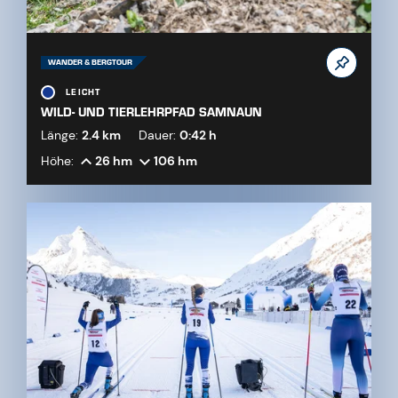
WANDER & BERGTOUR
LEICHT
WILD- UND TIERLEHRPFAD SAMNAUN
Länge:
2.4 km
Dauer:
0:42 h
Höhe:
26 hm
106 hm