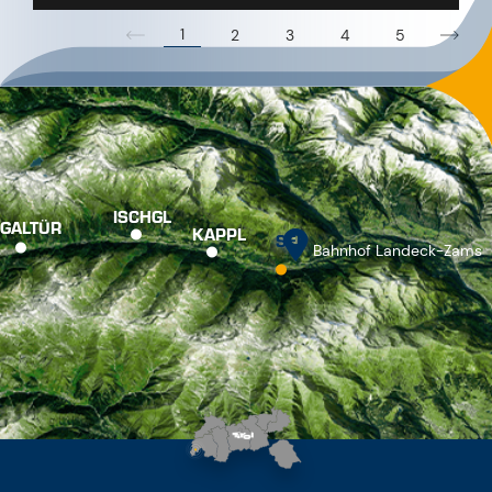
1
2
3
4
5
ISCHGL
GALTÜR
KAPPL
SEE
Bahnhof Landeck-Zams