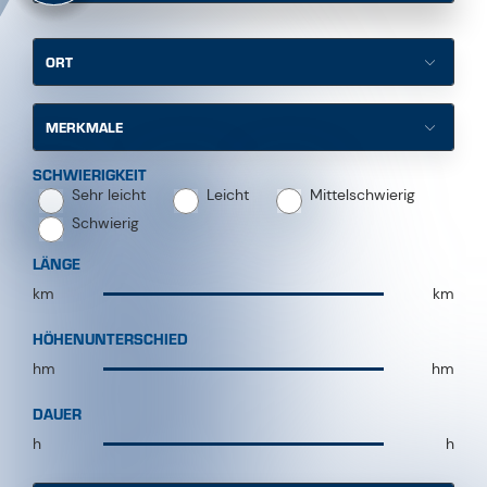
ORT
MERKMALE
SCHWIERIGKEIT
Sehr leicht
Leicht
Mittelschwierig
Schwierig
LÄNGE
km
km
km
km
HÖHENUNTERSCHIED
Min
Max
hm
hm
DAUER
Min
Max
h
h