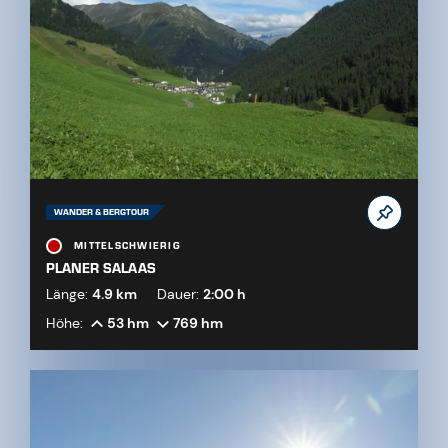
WANDER & BERGTOUR
MITTELSCHWIERIG
PLANER SALAAS
Länge:
4.9 km
Dauer:
2:00 h
Höhe:
53 hm
769 hm