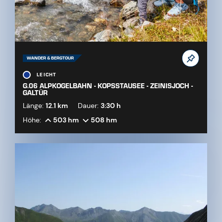
WANDER & BERGTOUR
LEICHT
G.06 ALPKOGELBAHN - KOPSSTAUSEE - ZEINISJOCH -
GALTÜR
Länge:
12.1 km
Dauer:
3:30 h
Höhe:
503 hm
508 hm