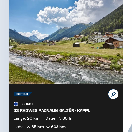
RADTOUR
LEICHT
33 RADWEG PAZNAUN GALTÜR - KAPPL
Länge:
20 km
Dauer:
5:30 h
Höhe:
35 hm
633 hm