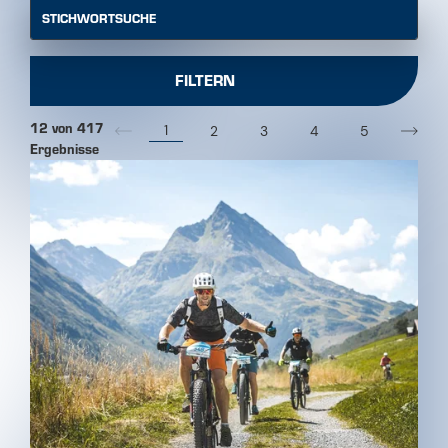
STICHWORTSUCHE
FILTERN
12 von 417
1
2
3
4
5
Ergebnisse