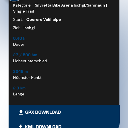
Kategorie:
Silvretta Bike Arena Ischgl/Samnaun |
Single Trail
Start:
Oberere Velillalpe
Ziel:
Ischgl
0:40 h
Dauer
27 / 500 hm
Höhenunterschied
2048 m
Höchster Punkt
2.3 km
Länge
GPX DOWNLOAD
KML DOWNLOAD