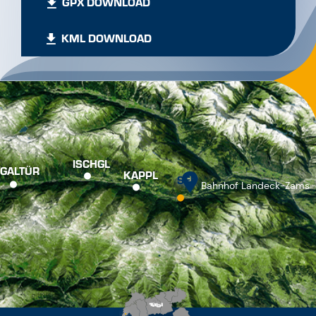
GPX DOWNLOAD
KML DOWNLOAD
ISCHGL
GALTÜR
KAPPL
SEE
Bahnhof Landeck-Zams