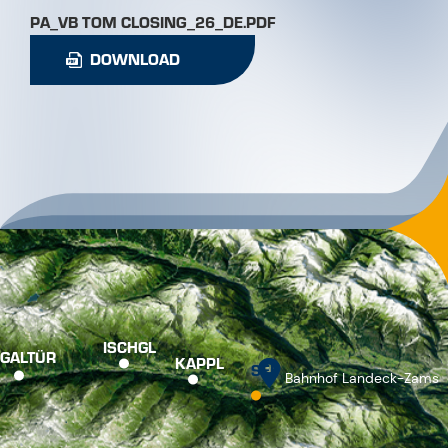
PA_VB TOM CLOSING_26_DE.PDF
DOWNLOAD
ISCHGL
GALTÜR
KAPPL
SEE
Bahnhof Landeck-Zams