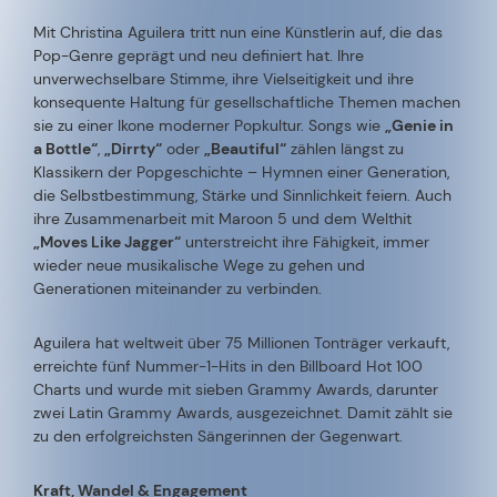
Mit Christina Aguilera tritt nun eine Künstlerin auf, die das
Pop-Genre geprägt und neu definiert hat. Ihre
unverwechselbare Stimme, ihre Vielseitigkeit und ihre
konsequente Haltung für gesellschaftliche Themen machen
sie zu einer Ikone moderner Popkultur. Songs wie
„Genie in
a Bottle“
,
„Dirrty“
oder
„Beautiful“
zählen längst zu
Klassikern der Popgeschichte – Hymnen einer Generation,
die Selbstbestimmung, Stärke und Sinnlichkeit feiern. Auch
ihre Zusammenarbeit mit Maroon 5 und dem Welthit
„Moves Like Jagger“
unterstreicht ihre Fähigkeit, immer
wieder neue musikalische Wege zu gehen und
Generationen miteinander zu verbinden.
Aguilera hat weltweit über 75 Millionen Tonträger verkauft,
erreichte fünf Nummer-1-Hits in den Billboard Hot 100
Charts und wurde mit sieben Grammy Awards, darunter
zwei Latin Grammy Awards, ausgezeichnet. Damit zählt sie
zu den erfolgreichsten Sängerinnen der Gegenwart.
Kraft, Wandel & Engagement