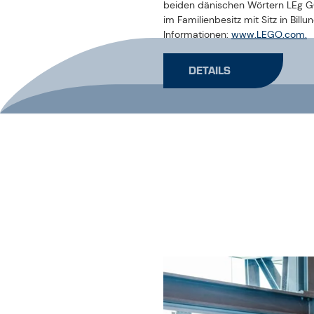
02
DOWNLOADS
DOWNLOAD PRESSETEXT
PA_VB LEGO_26_DE EN-GB.
DOWNLOAD