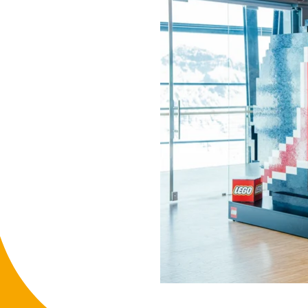
PA_VB LEGO_26_DE EN-GB.P
DOWNLOAD
PA_VB LEGO_26_DE.DOCX
DOWNLOAD
PA_VB LEGO_26_DE.PDF
DOWNLOAD