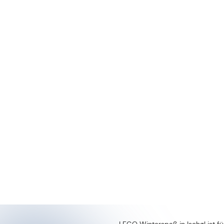
Ab dem 12. Januar 2026 erwartet 
Sauber F1 Rennwagens. Nach dem 
hautnah erleben – ein Muss für a
Suchspiel & Winterpass
Mit dem Ischgl Entdeckerpass kö
machen. Wer alle Stationen findet
Tourismusinformation erhältlich.
„Mit den LEGO Erlebnissen bringe
Zusammenarbeit steht exemplarisc
schaffen. Sie stärkt unsere Posit
der Thannen, Präsident des Tour
Über die LEGO Gruppe
Die Mission der LEGO Gruppe ist 