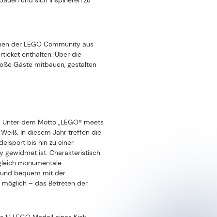
achzubauen, was sie sich
et. Der Name leitet sich von den
ie LEGO Gruppe ein Unternehmen
it verkauft. Für weitere
BILDERGALERIE
0