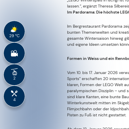
Kindern und Fans, aus stets zue
vorstellen können. Die LEGO Grup
beiden dänischen Wörtern LEg GO
im Familienbesitz mit Sitz in Bil
Informationen:
www.LEGO.com.
DETAILS