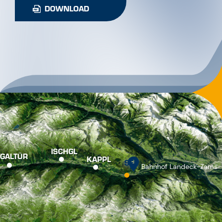
DOWNLOAD
ISCHGL
GALTÜR
KAPPL
SEE
Bahnhof Landeck-Zams