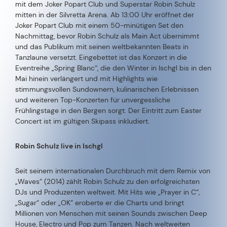
mit dem Joker Popart Club und Superstar Robin Schulz
mitten in der Silvretta Arena. Ab 13:00 Uhr eröffnet der
Joker Popart Club mit einem 50-minütigen Set den
Nachmittag, bevor Robin Schulz als Main Act übernimmt
und das Publikum mit seinen weltbekannten Beats in
Tanzlaune versetzt. Eingebettet ist das Konzert in die
Eventreihe „Spring Blanc“, die den Winter in Ischgl bis in den
Mai hinein verlängert und mit Highlights wie
stimmungsvollen Sundownern, kulinarischen Erlebnissen
und weiteren Top-Konzerten für unvergessliche
Frühlingstage in den Bergen sorgt. Der Eintritt zum Easter
Concert ist im gültigen Skipass inkludiert.
Robin Schulz live in Ischgl
Seit seinem internationalen Durchbruch mit dem Remix von
„Waves“ (2014) zählt Robin Schulz zu den erfolgreichsten
DJs und Produzenten weltweit. Mit Hits wie „Prayer in C“,
„Sugar“ oder „OK“ eroberte er die Charts und bringt
Millionen von Menschen mit seinen Sounds zwischen Deep
House, Electro und Pop zum Tanzen. Nach weltweiten