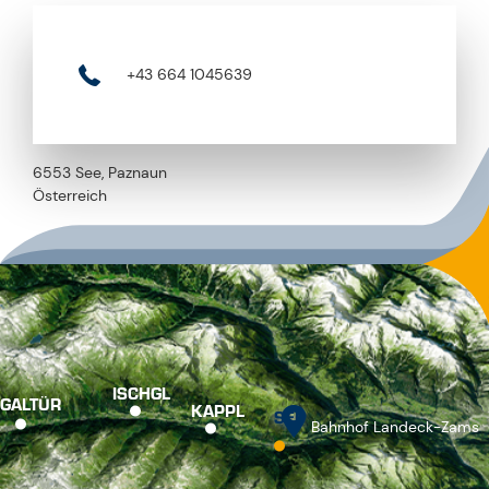
+43 664 1045639
6553 See, Paznaun
Österreich
ISCHGL
GALTÜR
KAPPL
SEE
Bahnhof Landeck-Zams