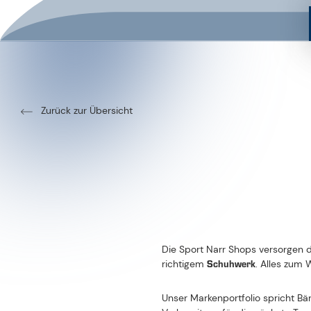
Zurück zur Übersicht
Die Sport Narr Shops versorgen 
Schuhwerk
richtigem
. Alles zum 
Unser Mar­ken­port­fo­lio spricht 
Vor­be­rei­tung für die nächste Tour