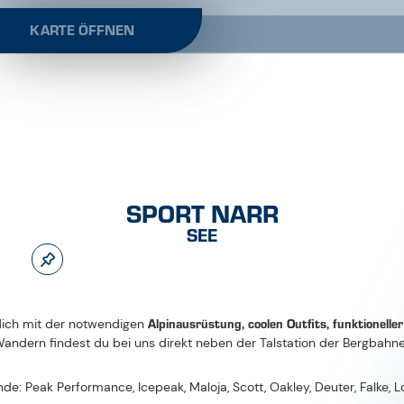
KARTE ÖFFNEN
SPORT NARR
SEE
Al­pin­aus­rüs­tung, coolen Outfits, funk­tio­nel­le
dich mit der notwendigen
Wandern findest du bei uns direkt neben der Talstation der Bergbahn
Bände: Peak Performance, Icepeak, Maloja, Scott, Oakley, Deuter, Falke, 
.