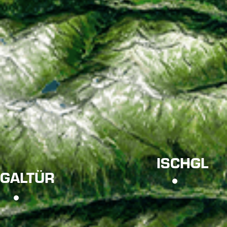
ISCHGL
GALTÜR