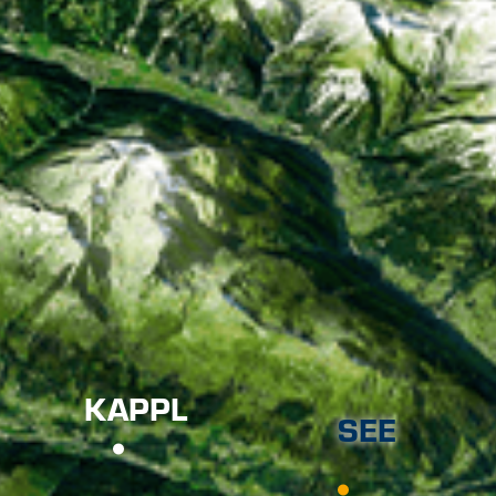
KAPPL
SEE