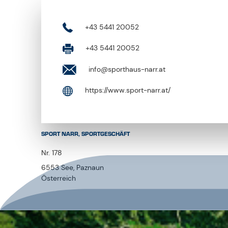
+43 5441 20052
+43 5441 20052
info@sporthaus-narr.at
https://www.sport-narr.at/
SPORT NARR, SPORTGESCHÄFT
Nr. 178
6553 See, Paznaun
Österreich