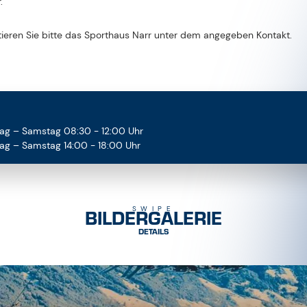
tieren Sie bitte das Sporthaus Narr unter dem angegeben Kontakt.
ag – Samstag 08:30 - 12:00 Uhr
ag – Samstag 14:00 - 18:00 Uhr
BILDERGALERIE
SWIPE
DETAILS