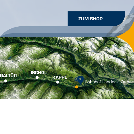
ISCHGL
GALTÜR
KAPPL
SEE
Bahnhof Landeck-Zams
Wechsle zu Deutsch
Wechsle zu Englisch
SERVICE & KONTAKT