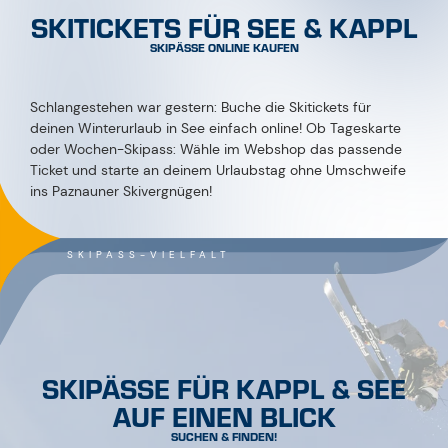
Ticket und starte an deinem Urlaubstag ohne Umschweife
ins Paznauner Skivergnügen!
SKIPASS-VIELFALT
SKIPÄSSE FÜR KAPPL & SEE
AUF EINEN BLICK
SUCHEN & FINDEN!
ZUM SHOP