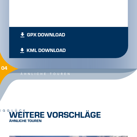
GPX DOWNLOAD
KML DOWNLOAD
04
ÄHNLICHE TOUREN
WEITERE VORSCHLÄGE
RGGLÜCK
ÄHNLICHE TOUREN