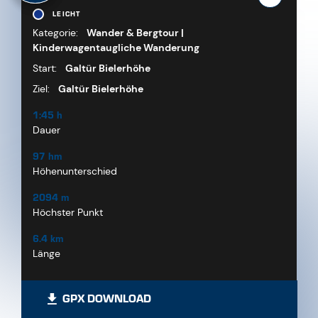
LEICHT
Kategorie:
Wander & Bergtour |
Kinderwagentaugliche Wanderung
Start:
Galtür Bielerhöhe
Ziel:
Galtür Bielerhöhe
1:45 h
Dauer
97 hm
Höhenunterschied
2094 m
Höchster Punkt
6.4 km
Länge
GPX DOWNLOAD