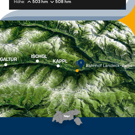
Höhe:
503 hm
508 hm
ISCHGL
GALTÜR
KAPPL
SEE
Bahnhof Landeck-Zams