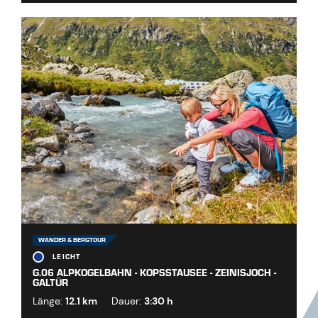
WANDER & BERGTOUR
LEICHT
G.06 ALPKOGELBAHN - KOPSSTAUSEE - ZEINISJOCH -
GALTÜR
Länge:
12.1 km
Dauer:
3:30 h