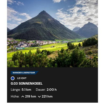
WANDER & BERGTOUR
LEICHT
G.03 SONNENKOGEL
Länge:
5.1 km
Dauer:
2:00 h
Höhe:
219 hm
221 hm