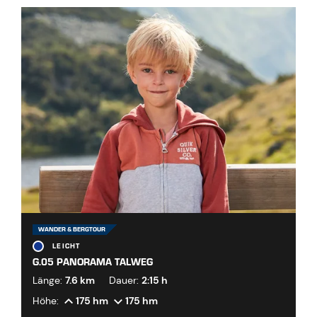
WANDER & BERGTOUR
LEICHT
G.05 PANORAMA TALWEG
Länge:
7.6 km
Dauer:
2:15 h
Höhe:
175 hm
175 hm