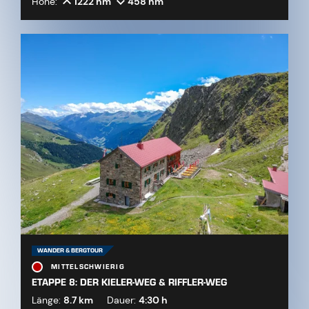
Höhe:
1222 hm
458 hm
WANDER & BERGTOUR
MITTELSCHWIERIG
ETAPPE 8: DER KIELER-WEG & RIFFLER-WEG
Länge:
8.7 km
Dauer:
4:30 h