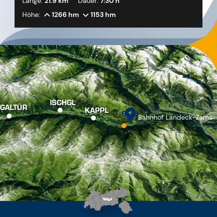
Länge:
21.9 km
Dauer:
7:30 h
Höhe:
1266 hm
1153 hm
ISCHGL
GALTÜR
KAPPL
SEE
Bahnhof Landeck-Zams