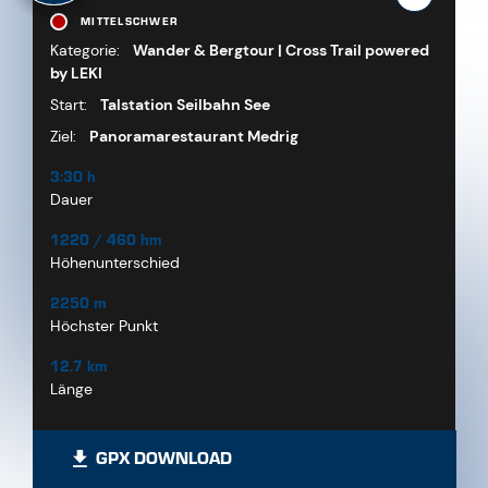
MITTELSCHWER
Kategorie:
Wander & Bergtour | Cross Trail powered
by LEKI
Start:
Talstation Seilbahn See
Ziel:
Panoramarestaurant Medrig
3:30 h
Dauer
1220 / 460 hm
Höhenunterschied
2250 m
Höchster Punkt
12.7 km
Länge
GPX DOWNLOAD