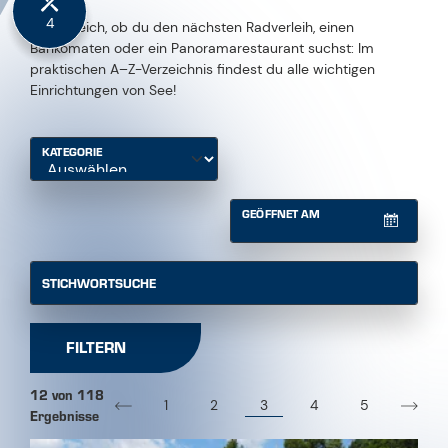
Bankomaten oder ein Panoramarestaurant suchst: Im
praktischen A–Z-Verzeichnis findest du alle wichtigen
Einrichtungen von See!
KATEGORIE
GEÖFFNET AM
STICHWORTSUCHE
FILTERN
12 von 118
3
1
2
4
5
Ergebnisse