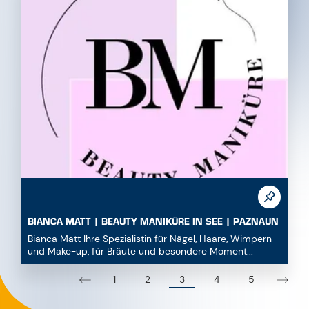
BIANCA MATT | BEAUTY MANIKÜRE IN SEE | PAZNAUN
Bianca Matt Ihre Spezialistin für Nägel, Haare, Wimpern
und Make-up, für Bräute und besondere Moment...
3
1
2
4
5
NÜTZLICHE INFOS