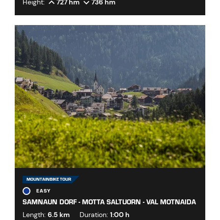
Height:
727 hm
736 hm
MOUNTAINBIKE TOUR
EASY
SAMNAUN DORF - MOTTA SALTUORN - VAL MOTNAIDA
Length:
6.5 km
Duration:
1:00 h