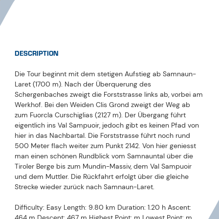
DESCRIPTION
Die Tour beginnt mit dem stetigen Aufstieg ab Samnaun-
Laret (1700 m). Nach der Überquerung des
Schergenbaches zweigt die Forststrasse links ab, vorbei am
Werkhof. Bei den Weiden Clis Grond zweigt der Weg ab
zum Fuorcla Curschiglias (2127 m). Der Übergang führt
eigentlich ins Val Sampuoir, jedoch gibt es keinen Pfad von
hier in das Nachbartal. Die Forststrasse führt noch rund
500 Meter flach weiter zum Punkt 2142. Von hier geniesst
man einen schönen Rundblick vom Samnauntal über die
Tiroler Berge bis zum Mundin-Massiv, dem Val Sampuoir
und dem Muttler. Die Rückfahrt erfolgt über die gleiche
Strecke wieder zurück nach Samnaun-Laret.
Difficulty: Easy Length: 9.80 km Duration: 1.20 h Ascent:
464 m Descent: 467 m Highest Point: m Lowest Point: m