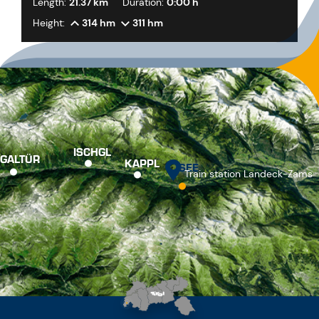
Length:
21.37 km
Duration:
0:00 h
Height:
314 hm
311 hm
ISCHGL
GALTÜR
KAPPL
SEE
Train station Landeck-Zams