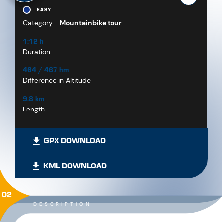
EASY
Category:
Mountainbike tour
1:12 h
Duration
464 / 467 hm
Difference in Altitude
9.8 km
Length
GPX DOWNLOAD
KML DOWNLOAD
02
DESCRIPTION