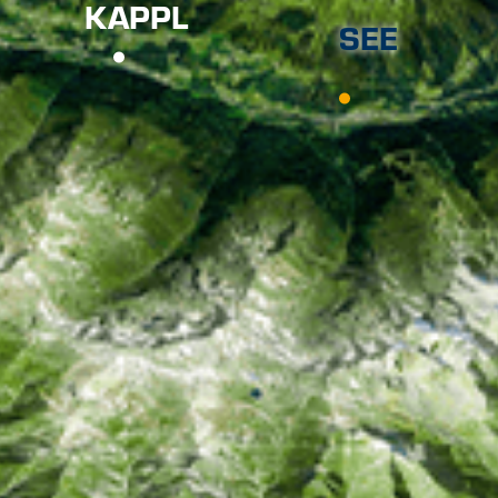
KAPPL
SEE