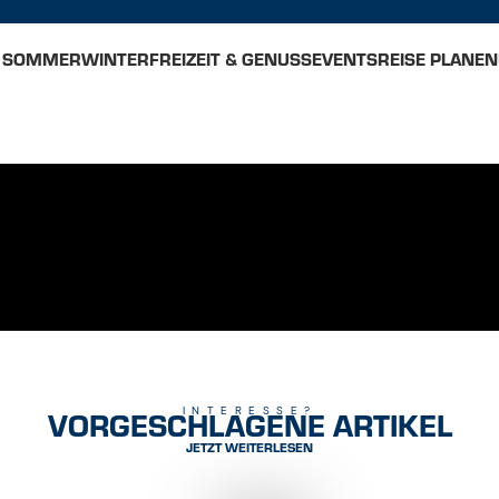
SOMMER
WINTER
FREIZEIT & GENUSS
EVENTS
REISE PLANEN
VORGESCHLAGENE ARTIKEL
INTERESSE?
JETZT WEITERLESEN