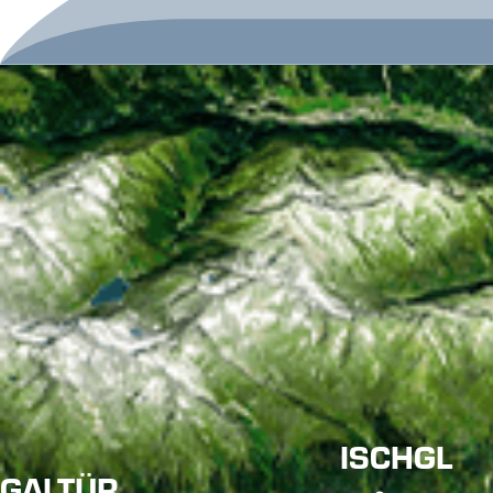
ISCHGL
GALTÜR