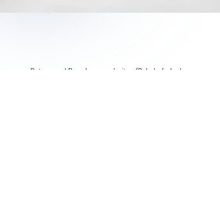
Beton- und Bewehrungsarbeiten (Bahnhofsdecke,
Schrägförderer, ...)
Beginn seilbahntechnische Stationsmontage
Beginn Fassadenarbeiten
Neuverlegung der Schneileitungen im Bereich der
bestehenden Pumpstation