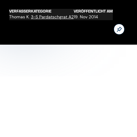
VERFASSER
KATEGORIE
VERÖFFENTLICHT AM
Thomas K.
3-S Pardatschgrat A2
19. Nov 2014
Die Arbeiten an der 3-S Pardatschgratbahn gehen in die
heiße Phase. Wenige Wochen vor der Inbetriebnahme
standen nun die Bremstests am Programm.
Jetzt unseren Youtube Kanal abonnieren