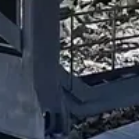
VIDEO -
BAUARBEITEN
VELILLECKBAHN F1
UND VISNITZBAHN
N2, AUGUST 2019
VERFASSER
KATEGORIE
VERÖFFENTLICHT AM
Thomas K.
Sesselbahn Velilleck F1
13. Aug 2019